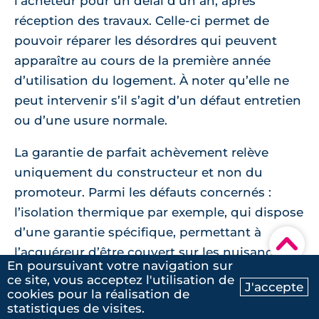
l’acheteur pour un délai d’un an, après
réception des travaux. Celle-ci permet de
pouvoir réparer les désordres qui peuvent
apparaître au cours de la première année
d’utilisation du logement. À noter qu’elle ne
peut intervenir s’il s’agit d’un défaut entretien
ou d’une usure normale.
La garantie de parfait achèvement relève
uniquement du constructeur et non du
promoteur. Parmi les défauts concernés :
l’isolation thermique par exemple, qui dispose
d’une garantie spécifique, permettant à
▾
l’acquéreur d’être couvert sur les nuisances
En poursuivant votre navigation sur
sonores éventuelles. Celles-ci sont définies
ce site, vous acceptez l'utilisation de
J'accepte
dans l’arrêté du 17 septembre 2019.
cookies pour la réalisation de
Ma recherche
Contactez-nous
statistiques de visites.