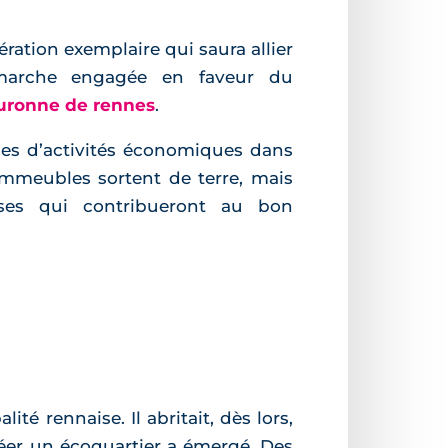
ration exemplaire qui saura allier
émarche engagée en faveur du
ouronne de rennes
.
ypes d’activités économiques dans
immeubles sortent de terre, mais
rises qui contribueront au bon
té rennaise. Il abritait, dès lors,
 créer un écoquartier a émergé. Des