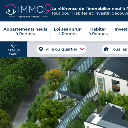
La référence de l’immobilier neuf à 
Tout pour Habiter et Investir, découvre
Agence de Rennes
Appartements neufs
Loi Jeanbrun
Habiter
Invest
à Rennes
à Rennes
à Rennes
Ville ou quartier
Tous les
RETOUR
CARTE