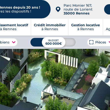
Parc Monier 167,
Rennes depuis 20 ans !
📍
route de Lorient
z les dispositifs !
35000 Rennes
issement locatif
Crédit immobilier
Gestion locative
à Rennes
à Rennes
à Rennes
A
BUDGET
 biens
Pièces
600 000€