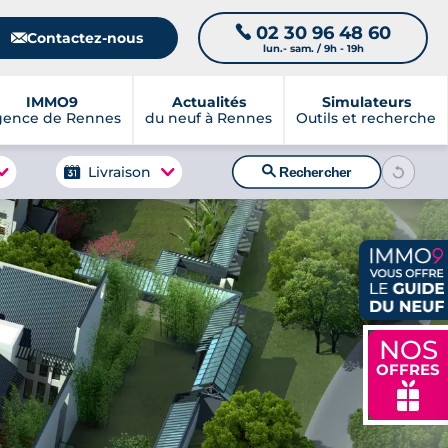
02 30 96 48 60
📞
📧
Contactez-nous
lun.- sam. / 9h - 19h
IMMO9
Actualités
Simulateurs
gence de Rennes
du neuf à Rennes
Outils et recherche
🔍
Livraison
Rechercher
NOS
OFFRES
🎁