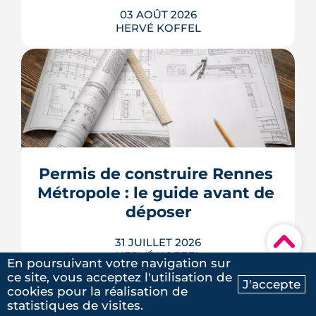
03 AOÛT 2026
HERVÉ KOFFEL
Les taux de crédit se sont stabilisés cet
été, mais au-dessus de leur niveau du
printemps. À Rennes, la hausse des prix
et la remontée de la dette française
resserrent le budget des acheteurs à la
Permis de construire Rennes 
rentrée 2026.
Métropole : le guide avant de 
LIRE L'ARTICLE
déposer
▾
31 JUILLET 2026
HERVÉ KOFFEL
En poursuivant votre navigation sur
ce site, vous acceptez l'utilisation de
J'accepte
cookies pour la réalisation de
Ma recherche
Contactez-nous
statistiques de visites.