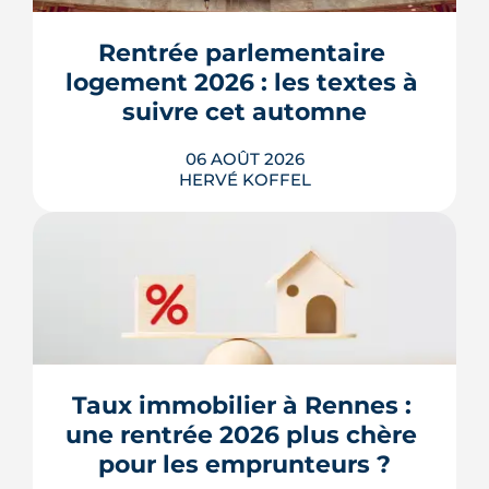
Rentrée parlementaire 
logement 2026 : les textes à 
suivre cet automne
06 AOÛT 2026
HERVÉ KOFFEL
Après un printemps d'annonces,
l'automne 2026 sera l'heure de vérité
pour le logement. Trois dossiers
parlementaires, du projet de loi
Relance au budget 2027, vont dire ce
qui devient vraiment applicable pour
Taux immobilier à Rennes : 
les propriétaires, les bailleurs et les
une rentrée 2026 plus chère 
acheteurs.
pour les emprunteurs ?
LIRE L'ARTICLE