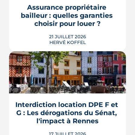
bureaux et logements de fonction
Assurance propriétaire 
pourraient à terme changer de mains,
bailleur : quelles garanties 
sans que la liste ni le calendrier s...
choisir pour louer ?
LIRE L'ARTICLE
21 JUILLET 2026
HERVÉ KOFFEL
Louer, c'est aussi assurer. Entre
l'obligation légale, les garanties utiles
et les options commerciales, ce guide
aide le bailleur rennais à couvrir son
Interdiction location DPE F et 
bien sans payer pour rien.
G : Les dérogations du Sénat, 
LIRE L'ARTICLE
l'impact à Rennes
17 JUILLET 2026