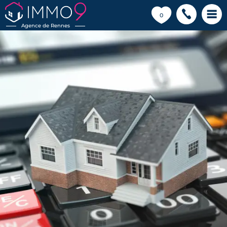
💗
0
Agence de Rennes