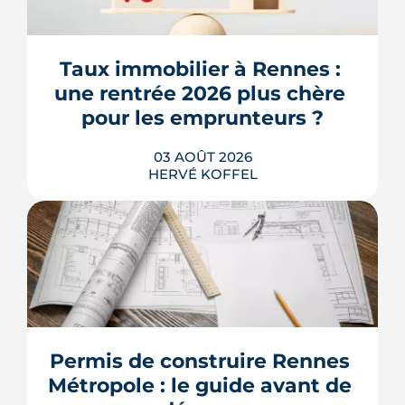
Taux immobilier à Rennes : 
une rentrée 2026 plus chère 
pour les emprunteurs ?
03 AOÛT 2026
HERVÉ KOFFEL
Les taux de crédit se sont stabilisés cet
été, mais au-dessus de leur niveau du
printemps. À Rennes, la hausse des prix
et la remontée de la dette française
resserrent le budget des acheteurs à la
Permis de construire Rennes 
rentrée 2026.
Métropole : le guide avant de 
LIRE L'ARTICLE