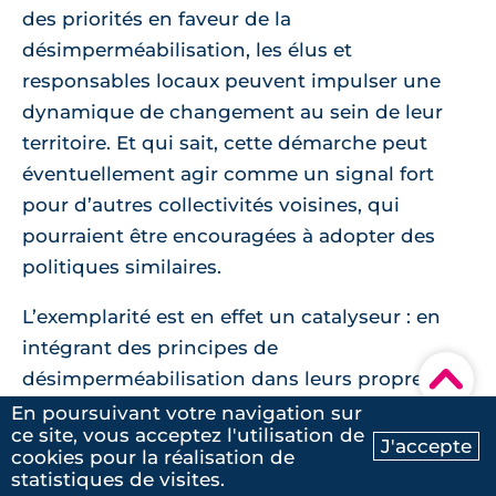
des priorités en faveur de la
désimperméabilisation, les élus et
responsables locaux peuvent impulser une
dynamique de changement au sein de leur
territoire. Et qui sait, cette démarche peut
éventuellement agir comme un signal fort
pour d’autres collectivités voisines, qui
pourraient être encouragées à adopter des
politiques similaires.
L’exemplarité est en effet un catalyseur : en
intégrant des principes de
▾
désimperméabilisation dans leurs propres
projets d’aménagement
, les administrations
En poursuivant votre navigation sur
ce site, vous acceptez l'utilisation de
locales montrent l'exemple et encouragent les
J'accepte
cookies pour la réalisation de
Ma recherche
Contactez-nous
autres acteurs, comme les promoteurs privés,
statistiques de visites.