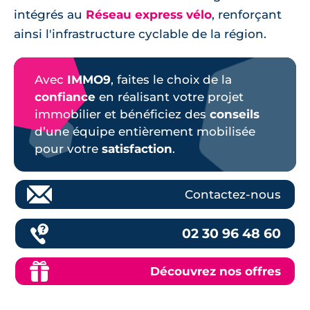
intégrés au
Réseau express vélo
, renforçant
ainsi l'infrastructure cyclable de la région.
Avec
IMMO9
, faites le choix de la
confiance
en réalisant votre projet
immobilier et bénéficiez des
conseils
d’une équipe entièrement mobilisée
pour votre
satisfaction
.
Contactez-nous
02 30 96 48 60
Découvrez nos offres