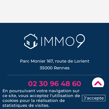
Le confort d'été devient un vrai critère
de valeur immobilière. Plus-value
possible, risque de décote, limites du
DPE, atout du neuf : ce qu'il faut savoir
avant d'acheter ou de revendre.
LIRE L'ARTICLE
Parc Monier 167, route de Lorient
35000 Rennes
02 30 96 48 60
▾
En poursuivant votre navigation sur
lun.- sam. / 9h - 19h
ce site, vous acceptez l'utilisation de
J'accepte
cookies pour la réalisation de
Ma recherche
Contactez-nous
statistiques de visites.