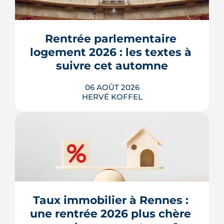
Rentrée parlementaire 
logement 2026 : les textes à 
suivre cet automne
06 AOÛT 2026
HERVÉ KOFFEL
Après un printemps d'annonces,
l'automne 2026 sera l'heure de vérité
pour le logement. Trois dossiers
parlementaires, du projet de loi
Relance au budget 2027, vont dire ce
qui devient vraiment applicable pour
Taux immobilier à Rennes : 
les propriétaires, les bailleurs et les
une rentrée 2026 plus chère 
acheteurs.