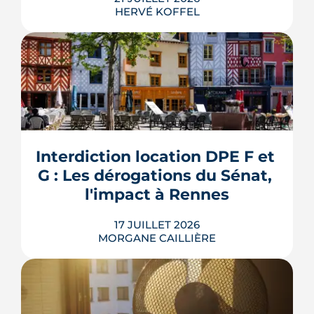
HERVÉ KOFFEL
Louer, c'est aussi assurer. Entre
l'obligation légale, les garanties utiles
et les options commerciales, ce guide
aide le bailleur rennais à couvrir son
Interdiction location DPE F et 
bien sans payer pour rien.
G : Les dérogations du Sénat, 
LIRE L'ARTICLE
l'impact à Rennes
17 JUILLET 2026
MORGANE CAILLIÈRE
Le 8 juillet 2026, le Sénat a voté cinq