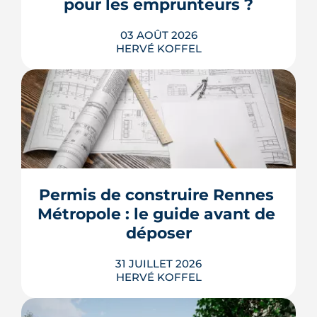
pour les emprunteurs ?
LIRE L'ARTICLE
03 AOÛT 2026
HERVÉ KOFFEL
Les taux de crédit se sont stabilisés cet
été, mais au-dessus de leur niveau du
printemps. À Rennes, la hausse des prix
et la remontée de la dette française
resserrent le budget des acheteurs à la
Permis de construire Rennes 
rentrée 2026.
Métropole : le guide avant de 
LIRE L'ARTICLE
déposer
31 JUILLET 2026
HERVÉ KOFFEL