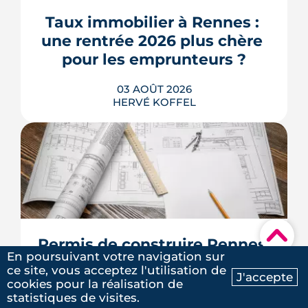
Relance au budget 2027, vont dire ce
qui devient vraiment applicable pour
Taux immobilier à Rennes : 
les propriétaires, les bailleurs et les
une rentrée 2026 plus chère 
acheteurs.
pour les emprunteurs ?
LIRE L'ARTICLE
03 AOÛT 2026
HERVÉ KOFFEL
Les taux de crédit se sont stabilisés cet
été, mais au-dessus de leur niveau du
printemps. À Rennes, la hausse des prix
et la remontée de la dette française
▾
resserrent le budget des acheteurs à la
Permis de construire Rennes 
rentrée 2026.
En poursuivant votre navigation sur
Métropole : le guide avant de 
ce site, vous acceptez l'utilisation de
LIRE L'ARTICLE
J'accepte
déposer
cookies pour la réalisation de
Ma recherche
Contactez-nous
statistiques de visites.