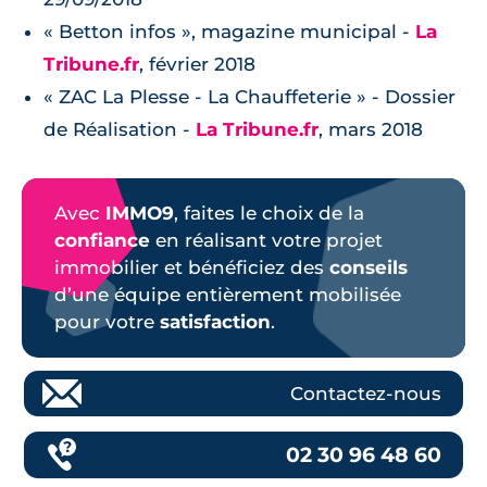
« Betton infos », magazine municipal -
La
Tribune.fr
, février 2018
« ZAC La Plesse - La Chauffeterie » - Dossier
de Réalisation -
La Tribune.fr
, mars 2018
Avec
IMMO9
, faites le choix de la
confiance
en réalisant votre projet
immobilier et bénéficiez des
conseils
d’une équipe entièrement mobilisée
pour votre
satisfaction
.
Contactez-nous
02 30 96 48 60