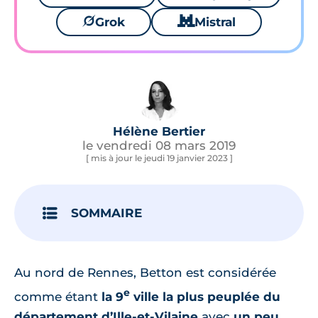
🪐
Grok
🐱
Mistral
Hélène Bertier
le vendredi 08 mars 2019
[ mis à jour le jeudi 19 janvier 2023 ]
SOMMAIRE
Au nord de Rennes, Betton est considérée
e
comme étant
la 9
ville la plus peuplée du
département d’Ille-et-Vilaine
avec
un peu