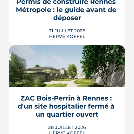
Permis de construire Rennes 
rentrée 2026.
Métropole : le guide avant de 
LIRE L'ARTICLE
déposer
31 JUILLET 2026
HERVÉ KOFFEL
Construire, agrandir ou surélever à
Rennes Métropole ne s'improvise pas :
entre seuils de surface, PLUi des 43
communes et secteurs patrimoniaux, le
bon formulaire se choisit avant le
premier coup de crayon. Ce guide
ZAC Bois-Perrin à Rennes : 
passe en revue les cas où le permis
d'un site hospitalier fermé à 
s'impose, le dépôt en ligne et les délai...
un quartier ouvert
LIRE L'ARTICLE
28 JUILLET 2026
HERVÉ KOFFEL