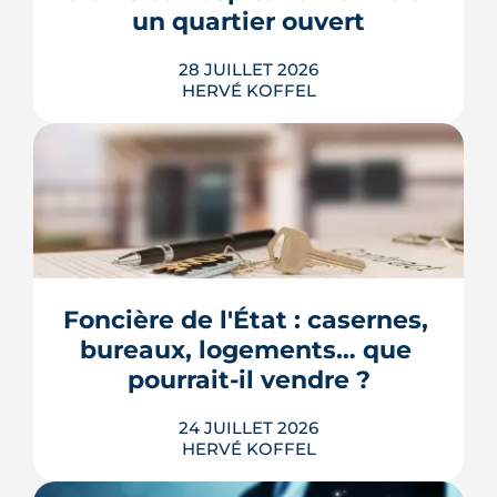
un quartier ouvert
LIRE L'ARTICLE
28 JUILLET 2026
HERVÉ KOFFEL
Longtemps clos derrière les murs de
l'hôpital Guillaume-Régnier, le Bois-
Perrin s'ouvre enfin sur la ville. La
crèche en paille lance un chantier qui
redessinera tout un pan du quartier
Foncière de l'État : casernes, 
Jeanne-d'Arc jusqu'en 2030.
bureaux, logements… que 
LIRE L'ARTICLE
pourrait-il vendre ?
24 JUILLET 2026
HERVÉ KOFFEL