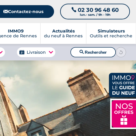
02 30 96 48 60
📞
📧
Contactez-nous
lun.- sam. / 9h - 19h
IMMO9
Actualités
Simulateurs
gence de Rennes
du neuf à Rennes
Outils et recherche
🔍
Livraison
Rechercher
NOS
OFFRES
🎁