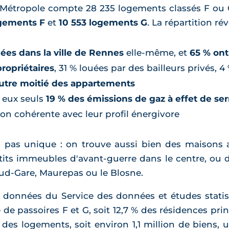
s Métropole compte 28 235 logements classés F ou 
ogements F
et
10 553 logements G
. La répartition ré
uées dans la ville de Rennes
elle-même, et
65 % ont
ropriétaires
, 31 % louées par des bailleurs privés,
'autre moitié des appartements
 eux seuls
19 % des émissions de gaz à effet de ser
on cohérente avec leur profil énergivore
nc pas unique : on trouve aussi bien des maisons 
etits immeubles d'avant-guerre dans le centre, ou
Sud-Gare, Maurepas ou le Blosne.
s données du Service des données et études statis
de passoires F et G, soit 12,7 % des résidences princ
 des logements, soit environ 1,1 million de biens,