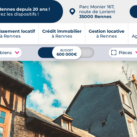
Parc Monier 167,
Rennes depuis 20 ans !
📍
route de Lorient
z les dispositifs !
35000 Rennes
issement locatif
Crédit immobilier
Gestion locative
à Rennes
à Rennes
à Rennes
A
BUDGET
 biens
Pièces
600 000€