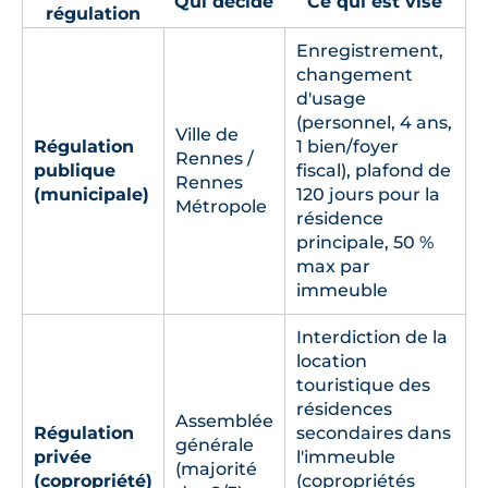
Qui décide
Ce qui est visé
régulation
Enregistrement,
changement
d'usage
(personnel, 4 ans,
Ville de
Régulation
1 bien/foyer
Rennes /
publique
fiscal), plafond de
Rennes
(municipale)
120 jours pour la
Métropole
résidence
principale, 50 %
max par
immeuble
Interdiction de la
location
touristique des
résidences
Assemblée
Régulation
secondaires dans
générale
privée
l'immeuble
(majorité
(copropriété)
(copropriétés