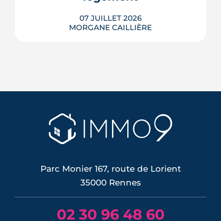
07 JUILLET 2026
MORGANE CAILLIÈRE
Le confort d'été devient un vrai critère
de valeur immobilière. Plus-value
possible, risque de décote, limites du
DPE, atout du neuf : ce qu'il faut savoir
avant d'acheter ou de revendre.
LIRE L'ARTICLE
Parc Monier 167, route de Lorient
35000 Rennes
02 30 96 48 60