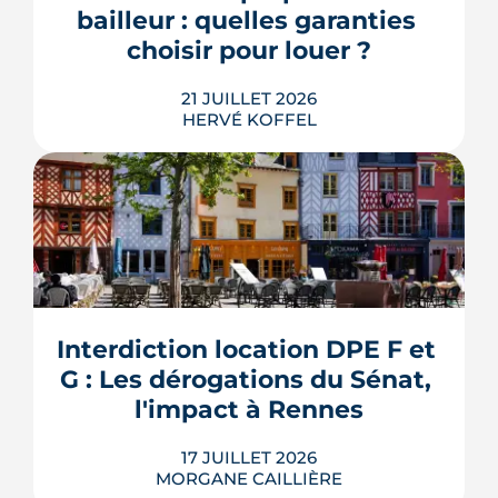
pourraient à terme changer de mains,
bailleur : quelles garanties 
sans que la liste ni le calendrier s...
choisir pour louer ?
LIRE L'ARTICLE
21 JUILLET 2026
HERVÉ KOFFEL
Louer, c'est aussi assurer. Entre
l'obligation légale, les garanties utiles
et les options commerciales, ce guide
aide le bailleur rennais à couvrir son
Interdiction location DPE F et 
bien sans payer pour rien.
G : Les dérogations du Sénat, 
LIRE L'ARTICLE
l'impact à Rennes
17 JUILLET 2026
MORGANE CAILLIÈRE