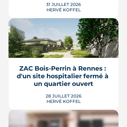
31 JUILLET 2026
HERVÉ KOFFEL
Construire, agrandir ou surélever à
Rennes Métropole ne s'improvise pas :
entre seuils de surface, PLUi des 43
communes et secteurs patrimoniaux, le
bon formulaire se choisit avant le
premier coup de crayon. Ce guide
ZAC Bois-Perrin à Rennes : 
passe en revue les cas où le permis
d'un site hospitalier fermé à 
s'impose, le dépôt en ligne et les délai...
un quartier ouvert
LIRE L'ARTICLE
28 JUILLET 2026
HERVÉ KOFFEL