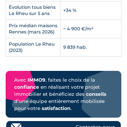
Évolution tous biens
+34 %
Le Rheu sur 5 ans
Prix médian maisons
~ 4 900 €/m²
Rennes (mars 2026)
Population Le Rheu
9 839 hab.
(2023)
Avec
IMMO9
, faites le choix de la
confiance
en réalisant votre projet
immobilier et bénéficiez des
conseils
d’une équipe entièrement mobilisée
pour votre
satisfaction
.