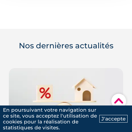
Nos dernières actualités
▾
En poursuivant votre navigation sur
ce site, vous acceptez l'utilisation de
J'accepte
Taux immobilier à Rennes : 
cookies pour la réalisation de
Ma recherche
Contactez-nous
une rentrée 2026 plus chère 
statistiques de visites.