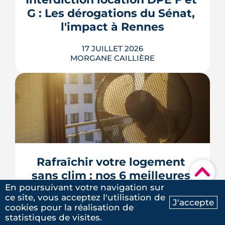
bien sans payer pour rien.
G : Les dérogations du Sénat, 
LIRE L'ARTICLE
l'impact à Rennes
17 JUILLET 2026
MORGANE CAILLIÈRE
Le 8 juillet 2026, le Sénat a voté cinq
dérogations à l'interdiction de location
des logements classés F et G, dont la
possibilité de louer en signant un
contrat de travaux avant 2030. Le texte
doit encore être adopté par l'Assemblée
Rafraîchir votre logement 
nationale, qui l'examinera à la rentrée. À
▾
sans clim : nos 6 meilleures 
Rennes Mét...
En poursuivant votre navigation sur
astuces
LIRE L'ARTICLE
ce site, vous acceptez l'utilisation de
J'accepte
cookies pour la réalisation de
Ma recherche
Contactez-nous
13 JUILLET 2026
statistiques de visites.
MORGANE CAILLIÈRE