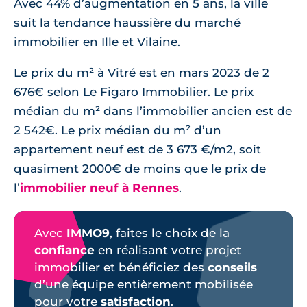
Avec 44% d’augmentation en 5 ans, la ville
suit la tendance haussière du marché
immobilier en Ille et Vilaine.
Le prix du m² à Vitré est en mars 2023 de 2
676€ selon Le Figaro Immobilier. Le prix
médian du m² dans l’immobilier ancien est de
2 542€. Le prix médian du m² d’un
appartement neuf est de 3 673 €/m2, soit
quasiment 2000€ de moins que le prix de
l’
immobilier neuf à Rennes
.
Avec
IMMO9
, faites le choix de la
confiance
en réalisant votre projet
immobilier et bénéficiez des
conseils
d’une équipe entièrement mobilisée
pour votre
satisfaction
.