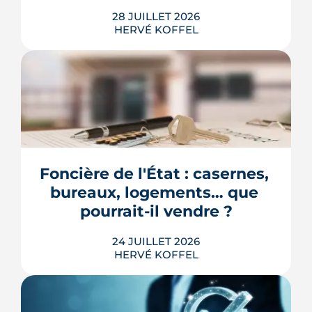
28 JUILLET 2026
HERVÉ KOFFEL
Longtemps clos derrière les murs de
l'hôpital Guillaume-Régnier, le Bois-
Perrin s'ouvre enfin sur la ville. La
crèche en paille lance un chantier qui
redessinera tout un pan du quartier
Foncière de l'État : casernes, 
Jeanne-d'Arc jusqu'en 2030.
bureaux, logements… que 
LIRE L'ARTICLE
pourrait-il vendre ?
24 JUILLET 2026
HERVÉ KOFFEL