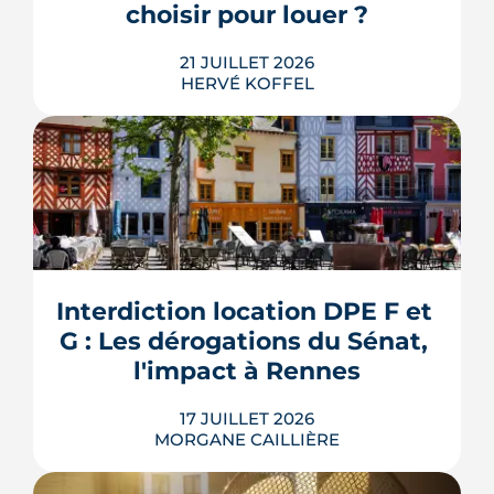
choisir pour louer ?
LIRE L'ARTICLE
21 JUILLET 2026
HERVÉ KOFFEL
Louer, c'est aussi assurer. Entre
l'obligation légale, les garanties utiles
et les options commerciales, ce guide
aide le bailleur rennais à couvrir son
Interdiction location DPE F et 
bien sans payer pour rien.
G : Les dérogations du Sénat, 
LIRE L'ARTICLE
l'impact à Rennes
17 JUILLET 2026
MORGANE CAILLIÈRE