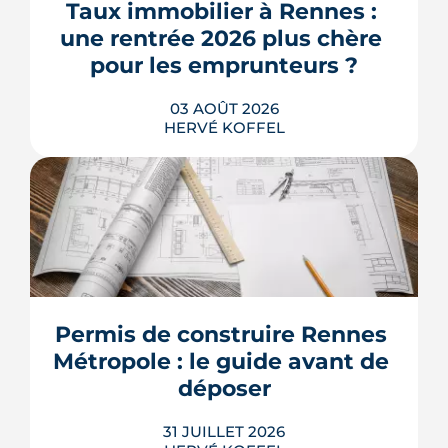
qui devient vraiment applicable pour
Taux immobilier à Rennes : 
les propriétaires, les bailleurs et les
une rentrée 2026 plus chère 
acheteurs.
pour les emprunteurs ?
LIRE L'ARTICLE
03 AOÛT 2026
HERVÉ KOFFEL
Les taux de crédit se sont stabilisés cet
été, mais au-dessus de leur niveau du
printemps. À Rennes, la hausse des prix
et la remontée de la dette française
resserrent le budget des acheteurs à la
Permis de construire Rennes 
rentrée 2026.
Métropole : le guide avant de 
LIRE L'ARTICLE
déposer
31 JUILLET 2026