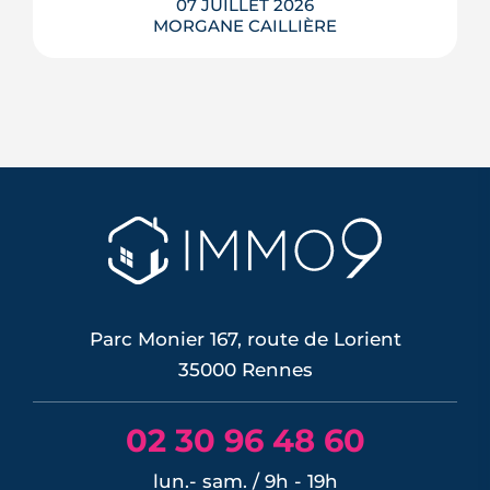
07 JUILLET 2026
MORGANE CAILLIÈRE
Le confort d'été devient un vrai critère
de valeur immobilière. Plus-value
possible, risque de décote, limites du
DPE, atout du neuf : ce qu'il faut savoir
avant d'acheter ou de revendre.
LIRE L'ARTICLE
Parc Monier 167, route de Lorient
35000 Rennes
02 30 96 48 60
lun.- sam. / 9h - 19h