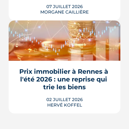
07 JUILLET 2026
MORGANE CAILLIÈRE
Le confort d'été devient un vrai critère
de valeur immobilière. Plus-value
possible, risque de décote, limites du
Prix immobilier à Rennes à 
DPE, atout du neuf : ce qu'il faut savoir
avant d'acheter ou de revendre.
l'été 2026 : une reprise qui 
LIRE L'ARTICLE
trie les biens
02 JUILLET 2026
HERVÉ KOFFEL