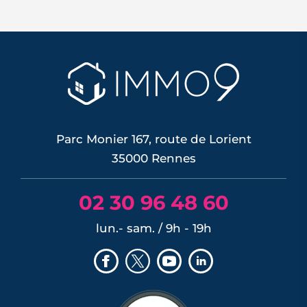
À Rennes, l'été 2026 s'ouvre sur des prix
qui repartent à la hausse, portés par
une demande qui revient et une offre
qui reste rare. Mais la reprise ne profite
pas à tout le monde de la même façon :
elle récompense l'emplacement, la
desserte par le métro et la performance
énergétique, et...
LIRE L'ARTICLE
Parc Monier 167, route de Lorient
35000 Rennes
02 30 96 48 60
lun.- sam. / 9h - 19h