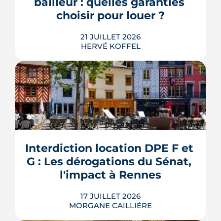
bailleur : quelles garanties 
sans que la liste ni le calendrier s...
choisir pour louer ?
LIRE L'ARTICLE
21 JUILLET 2026
HERVÉ KOFFEL
Louer, c'est aussi assurer. Entre
l'obligation légale, les garanties utiles
et les options commerciales, ce guide
aide le bailleur rennais à couvrir son
Interdiction location DPE F et 
bien sans payer pour rien.
G : Les dérogations du Sénat, 
LIRE L'ARTICLE
l'impact à Rennes
17 JUILLET 2026
MORGANE CAILLIÈRE