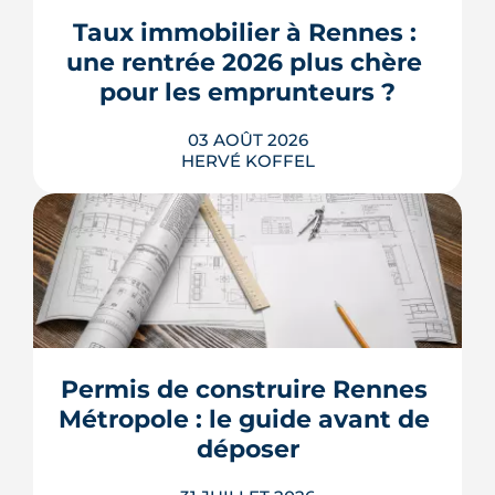
Taux immobilier à Rennes : 
une rentrée 2026 plus chère 
pour les emprunteurs ?
03 AOÛT 2026
HERVÉ KOFFEL
Les taux de crédit se sont stabilisés cet
été, mais au-dessus de leur niveau du
printemps. À Rennes, la hausse des prix
et la remontée de la dette française
resserrent le budget des acheteurs à la
Permis de construire Rennes 
rentrée 2026.
Métropole : le guide avant de 
LIRE L'ARTICLE
déposer