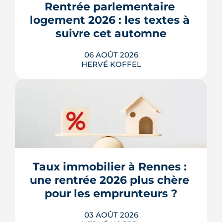
Rentrée parlementaire 
logement 2026 : les textes à 
suivre cet automne
06 AOÛT 2026
HERVÉ KOFFEL
Après un printemps d'annonces,
l'automne 2026 sera l'heure de vérité
pour le logement. Trois dossiers
parlementaires, du projet de loi
Relance au budget 2027, vont dire ce
qui devient vraiment applicable pour
Taux immobilier à Rennes : 
les propriétaires, les bailleurs et les
une rentrée 2026 plus chère 
acheteurs.
pour les emprunteurs ?
LIRE L'ARTICLE
03 AOÛT 2026