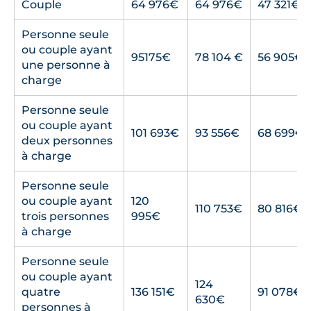
Couple
64 976€
64 976€
47 321€
Personne seule
ou couple ayant
95175€
78 104 €
56 905€
une personne à
charge
Personne seule
ou couple ayant
101 693€
93 556€
68 699€
deux personnes
à charge
Personne seule
ou couple ayant
120
110 753€
80 816€
trois personnes
995€
à charge
Personne seule
ou couple ayant
124
quatre
136 151€
91 078€
630€
personnes à