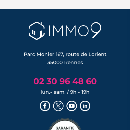
Le confort d'été devient un vrai critère
de valeur immobilière. Plus-value
possible, risque de décote, limites du
DPE, atout du neuf : ce qu'il faut savoir
avant d'acheter ou de revendre.
LIRE L'ARTICLE
Parc Monier 167, route de Lorient
35000 Rennes
02 30 96 48 60
lun.- sam. / 9h - 19h