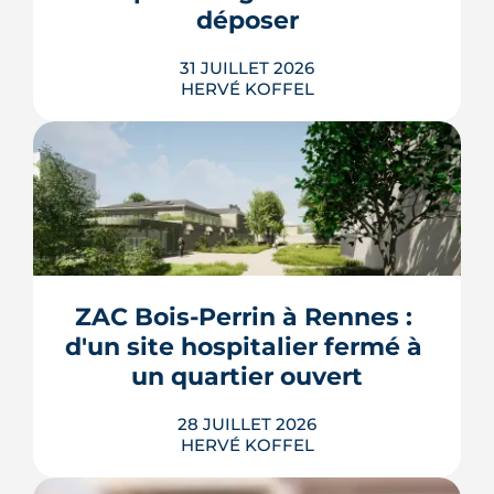
LIRE L'ARTICLE
déposer
31 JUILLET 2026
HERVÉ KOFFEL
Construire, agrandir ou surélever à
Rennes Métropole ne s'improvise pas :
entre seuils de surface, PLUi des 43
communes et secteurs patrimoniaux, le
bon formulaire se choisit avant le
premier coup de crayon. Ce guide
ZAC Bois-Perrin à Rennes : 
passe en revue les cas où le permis
d'un site hospitalier fermé à 
s'impose, le dépôt en ligne et les délai...
un quartier ouvert
LIRE L'ARTICLE
28 JUILLET 2026
HERVÉ KOFFEL