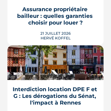
encore se prononcer. Casernes,
bureaux et logements de fonction
Assurance propriétaire 
pourraient à terme changer de mains,
bailleur : quelles garanties 
sans que la liste ni le calendrier s...
choisir pour louer ?
LIRE L'ARTICLE
21 JUILLET 2026
HERVÉ KOFFEL
Louer, c'est aussi assurer. Entre
l'obligation légale, les garanties utiles
et les options commerciales, ce guide
aide le bailleur rennais à couvrir son
Interdiction location DPE F et 
bien sans payer pour rien.
G : Les dérogations du Sénat, 
LIRE L'ARTICLE
l'impact à Rennes