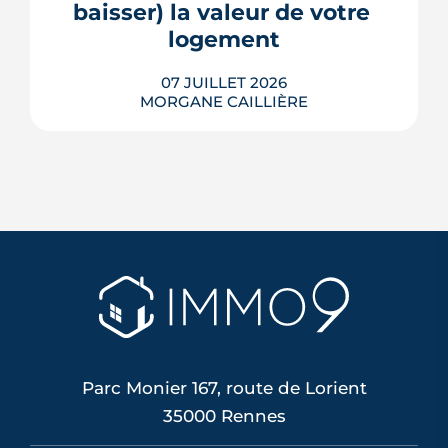
baisser) la valeur de votre 
LIRE L'ARTICLE
logement
07 JUILLET 2026
MORGANE CAILLIÈRE
Le confort d'été devient un vrai critère
de valeur immobilière. Plus-value
possible, risque de décote, limites du
DPE, atout du neuf : ce qu'il faut savoir
avant d'acheter ou de revendre.
LIRE L'ARTICLE
Parc Monier 167, route de Lorient
35000 Rennes