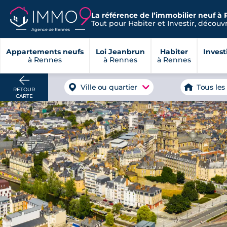
La référence de l’immobilier neuf à 
Tout pour Habiter et Investir, découvre
Agence de Rennes
Appartements neufs
Loi Jeanbrun
Habiter
Invest
à Rennes
à Rennes
à Rennes
Ville ou quartier
Tous les
RETOUR
CARTE