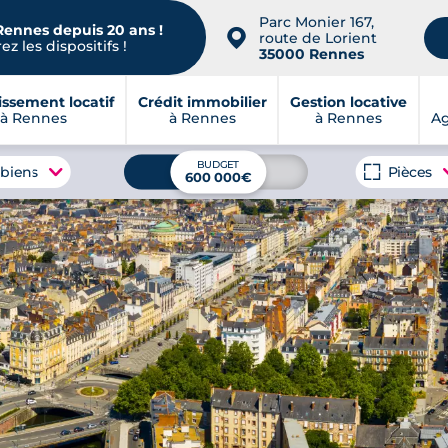
Parc Monier 167,
Rennes depuis 20 ans !
📍
route de Lorient
z les dispositifs !
35000 Rennes
issement locatif
Crédit immobilier
Gestion locative
à Rennes
à Rennes
à Rennes
A
BUDGET
 biens
Pièces
600 000€