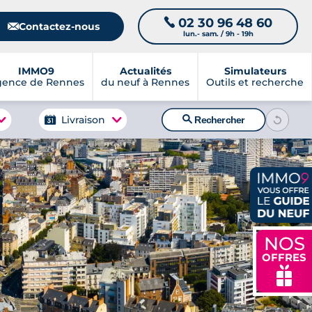
02 30 96 48 60
📞
📧
Contactez-nous
lun.- sam. / 9h - 19h
IMMO9
Actualités
Simulateurs
gence de Rennes
du neuf à Rennes
Outils et recherche
🔍
Livraison
Rechercher
NOS
OFFRES
🎁