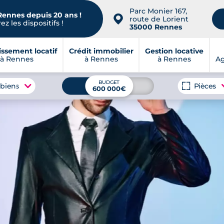
Parc Monier 167,
Rennes depuis 20 ans !
📍
route de Lorient
z les dispositifs !
35000 Rennes
issement locatif
Crédit immobilier
Gestion locative
à Rennes
à Rennes
à Rennes
A
BUDGET
 biens
Pièces
600 000€