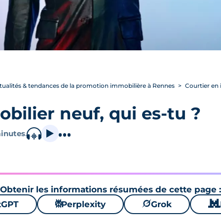
tualités & tendances de la promotion immobilière à Rennes
Courtier en 
bilier neuf, qui es-tu ?
inutes
.
Obtenir les informations résumées de cette page :
tGPT
⚙
Perplexity
🪐
Grok
🐱