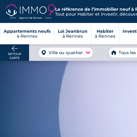
La référence de l’immobilier neuf à 
Tout pour Habiter et Investir, découvre
Agence de Rennes
Appartements neufs
Loi Jeanbrun
Habiter
Invest
à Rennes
à Rennes
à Rennes
Ville ou quartier
Tous les
RETOUR
CARTE