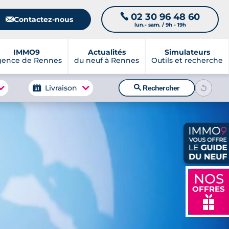
02 30 96 48 60
📞
📧
Contactez-nous
lun.- sam. / 9h - 19h
IMMO9
Actualités
Simulateurs
gence de Rennes
du neuf à Rennes
Outils et recherche
🔍
Livraison
Rechercher
NOS
OFFRES
🎁