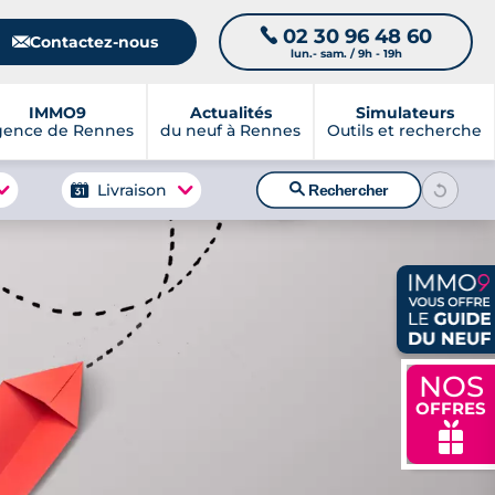
02 30 96 48 60
📞
📧
Contactez-nous
lun.- sam. / 9h - 19h
IMMO9
Actualités
Simulateurs
gence de Rennes
du neuf à Rennes
Outils et recherche
🔍
Livraison
Rechercher
NOS
OFFRES
🎁