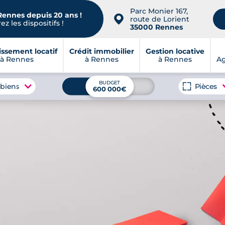
Parc Monier 167,
Rennes depuis 20 ans !
📍
route de Lorient
z les dispositifs !
35000 Rennes
issement locatif
Crédit immobilier
Gestion locative
à Rennes
à Rennes
à Rennes
A
BUDGET
 biens
Pièces
600 000€