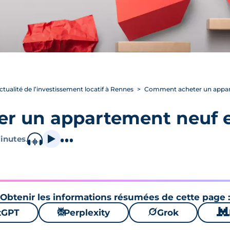
actualité de l’investissement locatif à Rennes
Comment acheter un appart
r un appartement neuf e
inutes
.
Obtenir les informations résumées de cette page :
tGPT
⚙
Perplexity
🪐
Grok
🐱