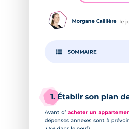
Morgane Caillière
le 
SOMMAIRE
1. Établir son plan 
Avant d’
acheter un appartemen
dépenses annexes sont à prévoir.
2.5% dans le neuf).