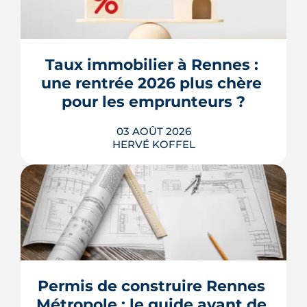
Taux immobilier à Rennes : 
une rentrée 2026 plus chère 
pour les emprunteurs ?
03 AOÛT 2026
HERVÉ KOFFEL
Les taux de crédit se sont stabilisés cet
été, mais au-dessus de leur niveau du
printemps. À Rennes, la hausse des prix
et la remontée de la dette française
resserrent le budget des acheteurs à la
Permis de construire Rennes 
rentrée 2026.
Métropole : le guide avant de 