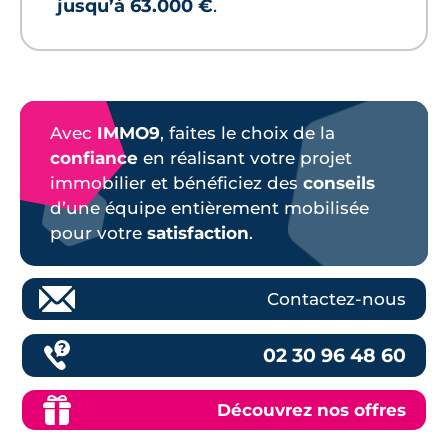
jusqu’à 63.000 €
.
Avec
IMMO9
, faites le choix de la
confiance
en réalisant votre projet
immobilier et bénéficiez des
conseils
d’une équipe entièrement mobilisée
pour votre
satisfaction
.
Contactez-nous
02 30 96 48 60
Découvrez nos offres