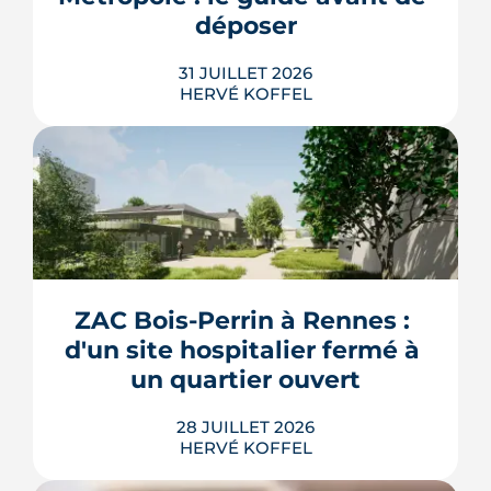
LIRE L'ARTICLE
déposer
31 JUILLET 2026
HERVÉ KOFFEL
Construire, agrandir ou surélever à
Rennes Métropole ne s'improvise pas :
entre seuils de surface, PLUi des 43
communes et secteurs patrimoniaux, le
bon formulaire se choisit avant le
premier coup de crayon. Ce guide
ZAC Bois-Perrin à Rennes : 
passe en revue les cas où le permis
d'un site hospitalier fermé à 
s'impose, le dépôt en ligne et les délai...
un quartier ouvert
LIRE L'ARTICLE
28 JUILLET 2026
HERVÉ KOFFEL