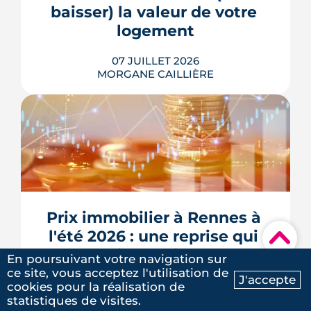
baisser) la valeur de votre 
LIRE L'ARTICLE
logement
07 JUILLET 2026
MORGANE CAILLIÈRE
Le confort d'été devient un vrai critère
de valeur immobilière. Plus-value
possible, risque de décote, limites du
Prix immobilier à Rennes à 
DPE, atout du neuf : ce qu'il faut savoir
avant d'acheter ou de revendre.
l'été 2026 : une reprise qui 
▾
LIRE L'ARTICLE
trie les biens
En poursuivant votre navigation sur
ce site, vous acceptez l'utilisation de
J'accepte
02 JUILLET 2026
cookies pour la réalisation de
Ma recherche
Contactez-nous
HERVÉ KOFFEL
statistiques de visites.