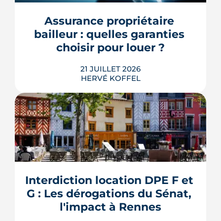
encore se prononcer. Casernes,
bureaux et logements de fonction
Assurance propriétaire 
pourraient à terme changer de mains,
bailleur : quelles garanties 
sans que la liste ni le calendrier s...
choisir pour louer ?
LIRE L'ARTICLE
21 JUILLET 2026
HERVÉ KOFFEL
Louer, c'est aussi assurer. Entre
l'obligation légale, les garanties utiles
et les options commerciales, ce guide
aide le bailleur rennais à couvrir son
Interdiction location DPE F et 
bien sans payer pour rien.
G : Les dérogations du Sénat, 
LIRE L'ARTICLE
l'impact à Rennes