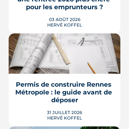
acheteurs.
pour les emprunteurs ?
LIRE L'ARTICLE
03 AOÛT 2026
HERVÉ KOFFEL
Les taux de crédit se sont stabilisés cet
été, mais au-dessus de leur niveau du
printemps. À Rennes, la hausse des prix
et la remontée de la dette française
resserrent le budget des acheteurs à la
Permis de construire Rennes 
rentrée 2026.
Métropole : le guide avant de 
LIRE L'ARTICLE
déposer
31 JUILLET 2026
HERVÉ KOFFEL