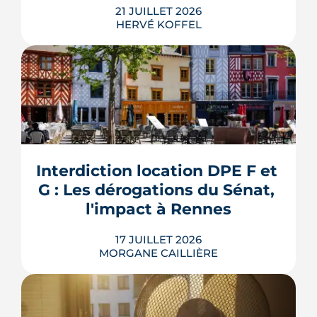
21 JUILLET 2026
HERVÉ KOFFEL
Louer, c'est aussi assurer. Entre
l'obligation légale, les garanties utiles
et les options commerciales, ce guide
aide le bailleur rennais à couvrir son
Interdiction location DPE F et 
bien sans payer pour rien.
G : Les dérogations du Sénat, 
LIRE L'ARTICLE
l'impact à Rennes
17 JUILLET 2026
MORGANE CAILLIÈRE