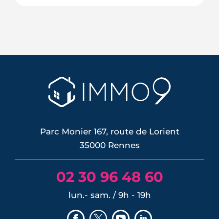
Le confort d'été devient un vrai critère
de valeur immobilière. Plus-value
possible, risque de décote, limites du
DPE, atout du neuf : ce qu'il faut savoir
avant d'acheter ou de revendre.
LIRE L'ARTICLE
Parc Monier 167, route de Lorient
35000 Rennes
02 30 96 48 60
lun.- sam. / 9h - 19h