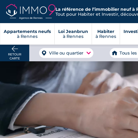
La référence de l’immobilier neuf à 
Tout pour Habiter et Investir, découvre
Agence de Rennes
Appartements neufs
Loi Jeanbrun
Habiter
Invest
à Rennes
à Rennes
à Rennes
Ville ou quartier
Tous les
RETOUR
CARTE