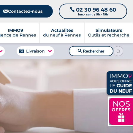
02 30 96 48 60
📞
📧
Contactez-nous
lun.- sam. / 9h - 19h
IMMO9
Actualités
Simulateurs
gence de Rennes
du neuf à Rennes
Outils et recherche
🔍
Livraison
Rechercher
NOS
OFFRES
🎁