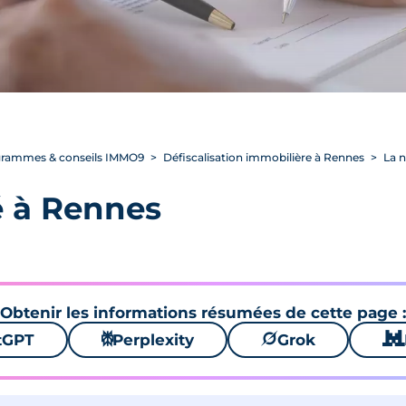
rogrammes & conseils IMMO9
Défiscalisation immobilière à Rennes
La n
é à Rennes
Obtenir les informations résumées de cette page :
tGPT
⚙
Perplexity
🪐
Grok
🐱