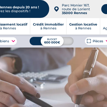
Parc Monier 167,
Rennes depuis 20 ans !
📍
route de Lorient
z les dispositifs !
35000 Rennes
issement locatif
Crédit immobilier
Gestion locative
à Rennes
à Rennes
à Rennes
A
BUDGET
 biens
Pièces
600 000€