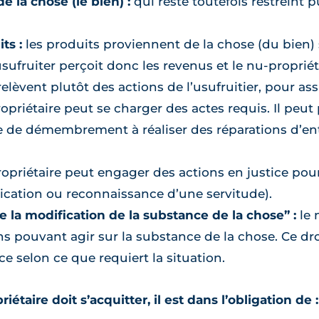
de la chose (le bien) :
qui reste toutefois restreint 
ts :
les produits proviennent de la chose (du bien) 
usufruiter perçoit donc les revenus et le nu-propriét
 relèvent plutôt des actions de l’usufruitier, pour as
opriétaire peut se charger des actes requis. Il peu
de de démembrement à réaliser des réparations d’ent
opriétaire peut engager des actions en justice pou
dication ou reconnaissance d’une servitude).
e la modification de la substance de la chose” :
le 
ns pouvant agir sur la substance de la chose. Ce dr
 selon ce que requiert la situation.
étaire doit s’acquitter, il est dans l’obligation de :