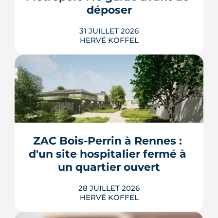
LIRE L'ARTICLE
déposer
31 JUILLET 2026
HERVÉ KOFFEL
Construire, agrandir ou surélever à
Rennes Métropole ne s'improvise pas :
entre seuils de surface, PLUi des 43
communes et secteurs patrimoniaux, le
bon formulaire se choisit avant le
premier coup de crayon. Ce guide
ZAC Bois-Perrin à Rennes : 
passe en revue les cas où le permis
d'un site hospitalier fermé à 
s'impose, le dépôt en ligne et les délai...
un quartier ouvert
LIRE L'ARTICLE
28 JUILLET 2026
HERVÉ KOFFEL