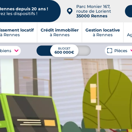
Parc Monier 167,
Rennes depuis 20 ans !
📍
route de Lorient
z les dispositifs !
35000 Rennes
issement locatif
Crédit immobilier
Gestion locative
à Rennes
à Rennes
à Rennes
A
BUDGET
 biens
Pièces
600 000€