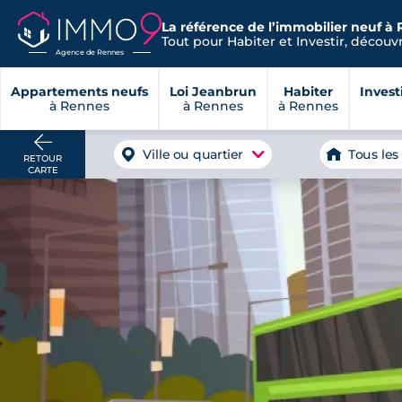
La référence de l’immobilier neuf à 
Tout pour Habiter et Investir, découvre
Agence de Rennes
Appartements neufs
Loi Jeanbrun
Habiter
Invest
à Rennes
à Rennes
à Rennes
Ville ou quartier
Tous les
RETOUR
CARTE