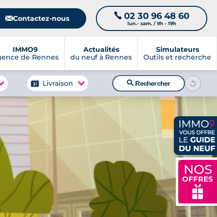
02 30 96 48 60
📞
📧
Contactez-nous
lun.- sam. / 9h - 19h
IMMO9
Actualités
Simulateurs
gence de Rennes
du neuf à Rennes
Outils et recherche
🔍
Livraison
Rechercher
NOS
OFFRES
🎁