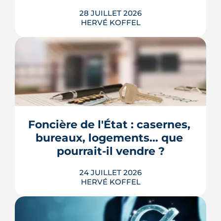
28 JUILLET 2026
HERVÉ KOFFEL
Longtemps clos derrière les murs de
l'hôpital Guillaume-Régnier, le Bois-
Perrin s'ouvre enfin sur la ville. La
crèche en paille lance un chantier qui
redessinera tout un pan du quartier
Foncière de l'État : casernes, 
Jeanne-d'Arc jusqu'en 2030.
bureaux, logements… que 
LIRE L'ARTICLE
pourrait-il vendre ?
24 JUILLET 2026
HERVÉ KOFFEL