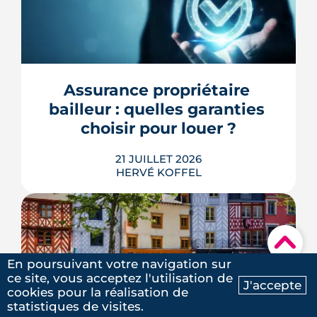
Le Parlement a adopté le 21 juillet 2026
la création d'une foncière chargée de
gérer une partie des bâtiments publics,
mais le Conseil constitutionnel doit
encore se prononcer. Casernes,
bureaux et logements de fonction
Assurance propriétaire 
pourraient à terme changer de mains,
bailleur : quelles garanties 
sans que la liste ni le calendrier s...
choisir pour louer ?
LIRE L'ARTICLE
21 JUILLET 2026
HERVÉ KOFFEL
▾
En poursuivant votre navigation sur
Louer, c'est aussi assurer. Entre
ce site, vous acceptez l'utilisation de
l'obligation légale, les garanties utiles
J'accepte
cookies pour la réalisation de
et les options commerciales, ce guide
Ma recherche
Contactez-nous
statistiques de visites.
aide le bailleur rennais à couvrir son