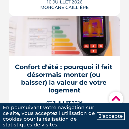
10 JUILLET 2026
LIRE L'ARTICLE
MORGANE CAILLIÈRE
À Rennes, la chaleur ne se répartit pas
également : selon le quartier, on peut
relever jusqu'à 9 °C d'écart la nuit.
Depuis 2003, une centaine de capteurs
cartographient ces inégalités et
guident désormais les choix
Confort d'été : pourquoi il fait 
d'aménagement de la ville. Un enjeu de
plus en plus décisif à mesure que...
désormais monter (ou 
baisser) la valeur de votre 
LIRE L'ARTICLE
logement
▾
07 JUILLET 2026
En poursuivant votre navigation sur
MORGANE CAILLIÈRE
ce site, vous acceptez l'utilisation de
J'accepte
cookies pour la réalisation de
Ma recherche
Contactez-nous
statistiques de visites.