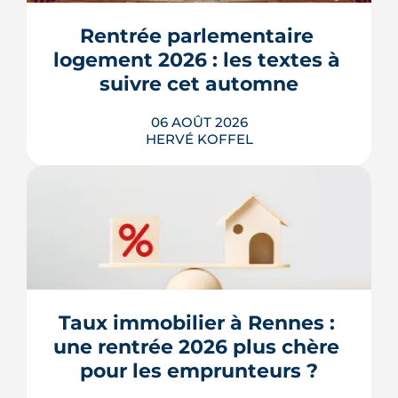
Rentrée parlementaire 
logement 2026 : les textes à 
suivre cet automne
06 AOÛT 2026
HERVÉ KOFFEL
Après un printemps d'annonces,
l'automne 2026 sera l'heure de vérité
pour le logement. Trois dossiers
parlementaires, du projet de loi
Relance au budget 2027, vont dire ce
qui devient vraiment applicable pour
Taux immobilier à Rennes : 
les propriétaires, les bailleurs et les
une rentrée 2026 plus chère 
acheteurs.
pour les emprunteurs ?
LIRE L'ARTICLE