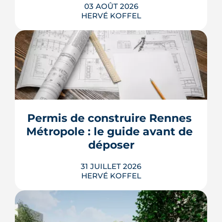
03 AOÛT 2026
HERVÉ KOFFEL
Les taux de crédit se sont stabilisés cet
été, mais au-dessus de leur niveau du
printemps. À Rennes, la hausse des prix
et la remontée de la dette française
resserrent le budget des acheteurs à la
Permis de construire Rennes 
rentrée 2026.
Métropole : le guide avant de 
LIRE L'ARTICLE
déposer
31 JUILLET 2026
HERVÉ KOFFEL