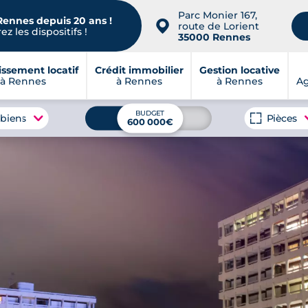
Parc Monier 167,
Rennes depuis 20 ans !
📍
route de Lorient
z les dispositifs !
35000 Rennes
issement locatif
Crédit immobilier
Gestion locative
à Rennes
à Rennes
à Rennes
A
BUDGET
 biens
Pièces
600 000€