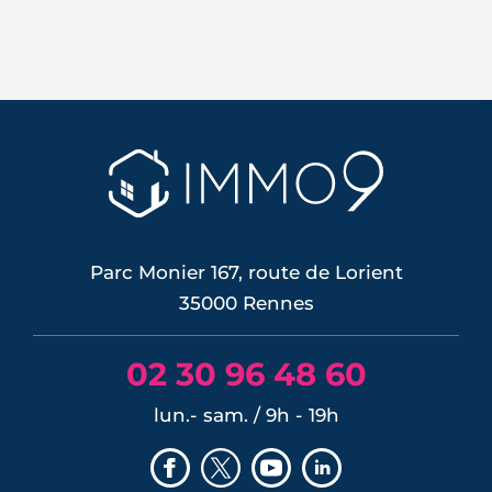
Le confort d'été devient un vrai critère
de valeur immobilière. Plus-value
possible, risque de décote, limites du
DPE, atout du neuf : ce qu'il faut savoir
avant d'acheter ou de revendre.
LIRE L'ARTICLE
Parc Monier 167, route de Lorient
35000 Rennes
02 30 96 48 60
lun.- sam. / 9h - 19h