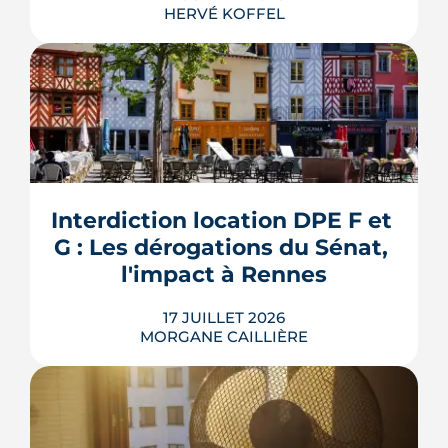
HERVÉ KOFFEL
Louer, c'est aussi assurer. Entre
l'obligation légale, les garanties utiles
et les options commerciales, ce guide
aide le bailleur rennais à couvrir son
Interdiction location DPE F et 
bien sans payer pour rien.
G : Les dérogations du Sénat, 
LIRE L'ARTICLE
l'impact à Rennes
17 JUILLET 2026
MORGANE CAILLIÈRE
Le 8 juillet 2026, le Sénat a voté cinq