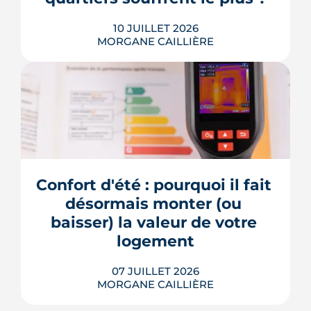
degrés a...
10 JUILLET 2026
LIRE L'ARTICLE
MORGANE CAILLIÈRE
À Rennes, la chaleur ne se répartit pas
également : selon le quartier, on peut
relever jusqu'à 9 °C d'écart la nuit.
Depuis 2003, une centaine de capteurs
cartographient ces inégalités et
guident désormais les choix
Confort d'été : pourquoi il fait 
d'aménagement de la ville. Un enjeu de
plus en plus décisif à mesure que...
désormais monter (ou 
baisser) la valeur de votre 
LIRE L'ARTICLE
logement
07 JUILLET 2026
MORGANE CAILLIÈRE