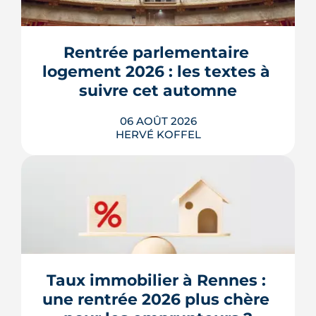
Rentrée parlementaire 
logement 2026 : les textes à 
suivre cet automne
06 AOÛT 2026
HERVÉ KOFFEL
Après un printemps d'annonces,
l'automne 2026 sera l'heure de vérité
pour le logement. Trois dossiers
parlementaires, du projet de loi
Relance au budget 2027, vont dire ce
qui devient vraiment applicable pour
Taux immobilier à Rennes : 
les propriétaires, les bailleurs et les
une rentrée 2026 plus chère 
acheteurs.