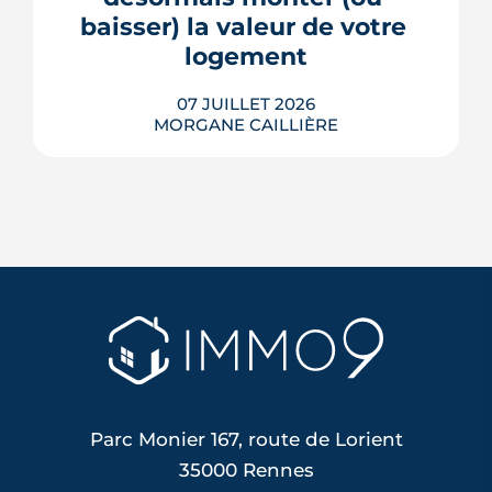
baisser) la valeur de votre 
LIRE L'ARTICLE
logement
07 JUILLET 2026
MORGANE CAILLIÈRE
Le confort d'été devient un vrai critère
de valeur immobilière. Plus-value
possible, risque de décote, limites du
DPE, atout du neuf : ce qu'il faut savoir
avant d'acheter ou de revendre.
LIRE L'ARTICLE
Parc Monier 167, route de Lorient
35000 Rennes