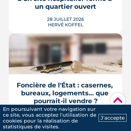
s'impose, le dépôt en ligne et les délai...
un quartier ouvert
LIRE L'ARTICLE
28 JUILLET 2026
HERVÉ KOFFEL
Longtemps clos derrière les murs de
l'hôpital Guillaume-Régnier, le Bois-
Perrin s'ouvre enfin sur la ville. La
crèche en paille lance un chantier qui
redessinera tout un pan du quartier
Foncière de l'État : casernes, 
Jeanne-d'Arc jusqu'en 2030.
bureaux, logements… que 
LIRE L'ARTICLE
▾
pourrait-il vendre ?
En poursuivant votre navigation sur
24 JUILLET 2026
ce site, vous acceptez l'utilisation de
J'accepte
HERVÉ KOFFEL
cookies pour la réalisation de
Ma recherche
Contactez-nous
statistiques de visites.