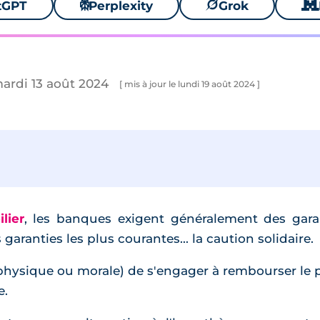
tGPT
⚙
Perplexity
🪐
Grok
🐱
mardi 13 août 2024
[ mis à jour le lundi 19 août 2024 ]
lier
, les banques exigent généralement des gara
 garanties les plus courantes... la caution solidaire.
 physique ou morale) de s'engager à rembourser le p
e.