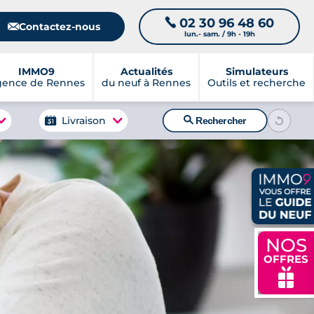
02 30 96 48 60
📞
📧
Contactez-nous
lun.- sam. / 9h - 19h
IMMO9
Actualités
Simulateurs
gence de Rennes
du neuf à Rennes
Outils et recherche
🔍
Livraison
Rechercher
NOS
OFFRES
🎁