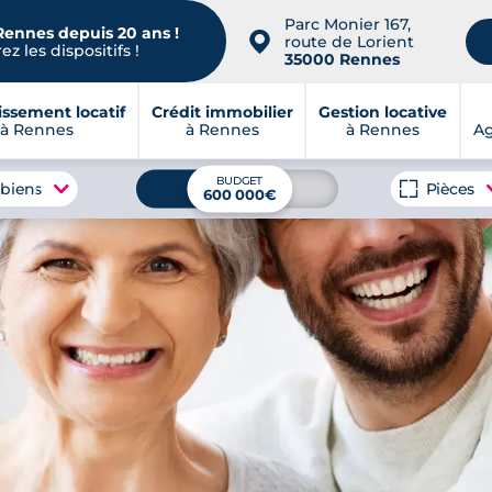
Parc Monier 167,
Rennes depuis 20 ans !
📍
route de Lorient
z les dispositifs !
35000 Rennes
issement locatif
Crédit immobilier
Gestion locative
à Rennes
à Rennes
à Rennes
A
BUDGET
 biens
Pièces
600 000€