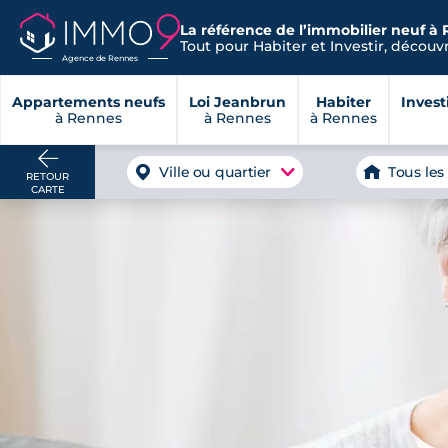
La référence de l’immobilier neuf à 
Tout pour Habiter et Investir, découvre
Agence de Rennes
Appartements neufs
Loi Jeanbrun
Habiter
Invest
à Rennes
à Rennes
à Rennes
Ville ou quartier
Tous les
RETOUR
CARTE