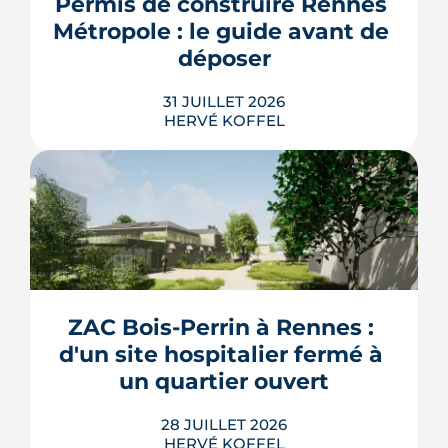
Permis de construire Rennes 
rentrée 2026.
Métropole : le guide avant de 
LIRE L'ARTICLE
déposer
31 JUILLET 2026
HERVÉ KOFFEL
Construire, agrandir ou surélever à
Rennes Métropole ne s'improvise pas :
entre seuils de surface, PLUi des 43
communes et secteurs patrimoniaux, le
bon formulaire se choisit avant le
premier coup de crayon. Ce guide
ZAC Bois-Perrin à Rennes : 
passe en revue les cas où le permis
d'un site hospitalier fermé à 
s'impose, le dépôt en ligne et les délai...
un quartier ouvert
LIRE L'ARTICLE
28 JUILLET 2026
HERVÉ KOFFEL